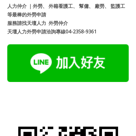
人力仲介
｜
外勞
、
外籍看護工
、
幫傭
、
廠勞
、
監護工
等最棒的
外勞申請
服務請找
天壇人力
外勞仲介
天壇人力外勞申請洽詢專線04-2358-9361