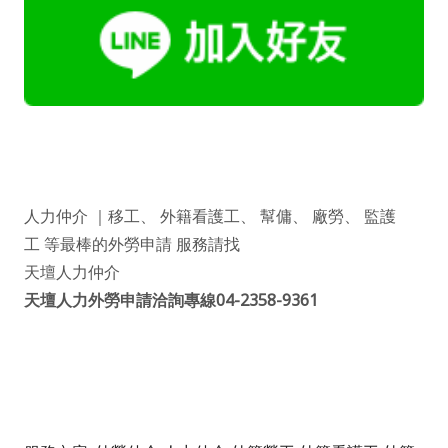
人力仲介
｜
移工
、
外籍看護工
、
幫傭
、
廠勞
、
監護
工
等最棒的
外勞申請
服務請找
天壇人力
仲介
天壇人力外勞申請洽詢專線04-2358-9361