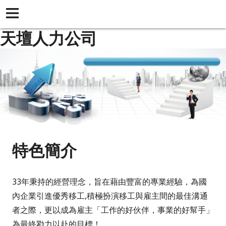
天壇人力公司
特色簡介
33年秉持的經營理念，旨在藉由豐富的專業經驗，為國
內企業引進優秀移工,積極扮演移工與雇主間的最佳溝通
者之際，更以成為雇主「工作的好伙伴，事業的好幫手」
為最終勠力以赴的目標！