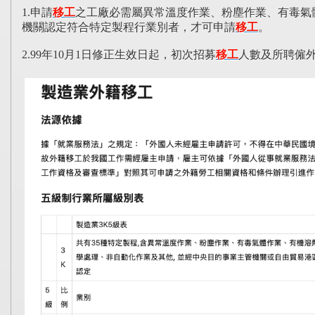
1.
申請
移工
之工廠必需屬異常溫度作業、粉塵作業、有毒氣
機關認定符合特定製程行業別者，才可申請
移工
。
2.
99年10月1日修正生效日起，初次招募
移工
人數及所聘僱外